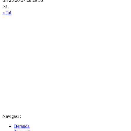
24
25
26
27
28
29
30
31
« Jul
Navigasi :
Beranda