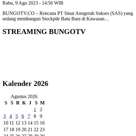
Rabu, 9 Agu 2023 - 14:56 WIB
BUNGOTV.CO – Rencana PT Sinar Anugerah Sukses (SAS) yang
sedang membangun Stockpile Batu Bara di Kawasan…
STREAMING BUNGOTV
Kalender 2026
Agustus 2026
S
S
R
K
J
S
M
1
2
3
4
5
6
7
8
9
10
11
12
13
14
15
16
17
18
19
20
21
22
23