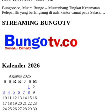
Bungotv.co, Muara Bungo – Musrenbang Tingkat Kecamatan
Pelepat Ilir yang berlangsung di aula kantor camat pada Selasa,…
STREAMING BUNGOTV
Kalender 2026
Agustus 2026
S
S
R
K
J
S
M
1
2
3
4
5
6
7
8
9
10
11
12
13
14
15
16
17
18
19
20
21
22
23
24
25
26
27
28
29
30