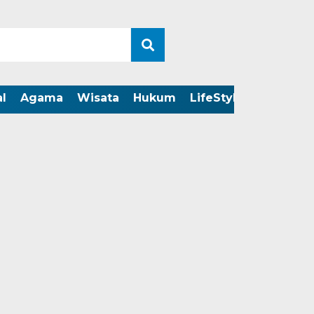
l
Agama
Wisata
Hukum
LifeStyle
LIVE ST