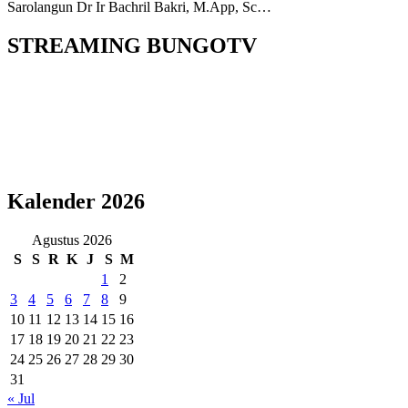
Sarolangun Dr Ir Bachril Bakri, M.App, Sc…
STREAMING BUNGOTV
Kalender 2026
Agustus 2026
S
S
R
K
J
S
M
1
2
3
4
5
6
7
8
9
10
11
12
13
14
15
16
17
18
19
20
21
22
23
24
25
26
27
28
29
30
31
« Jul